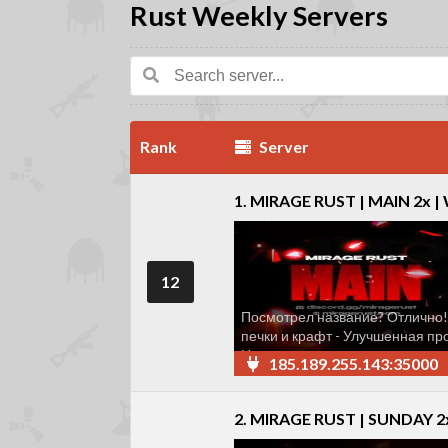
Rust Weekly Servers
Rank
Server
1. MIRAGE RUST | MAIN 2x | 
12
Посмотрел название? Отлично!
печки и крафт - Улучшенная пр
Неограниченное кол-во игроков 
185.189.255.143:35000
2. MIRAGE RUST | SUNDAY 2x