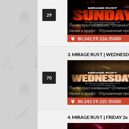
29
Посмотрел название? Отлично!
печки и крафт - Улучшенная пр
Неограниченное кол-во игроков 
80.242.59.226:35000
3. MIRAGE RUST | WEDNESDA
70
Посмотрел название? Отлично!
печки и крафт - Улучшенная пр
Неограниченное кол-во игроков 
80.242.59.225:35000
4. MIRAGE RUST | FRIDAY 2x 