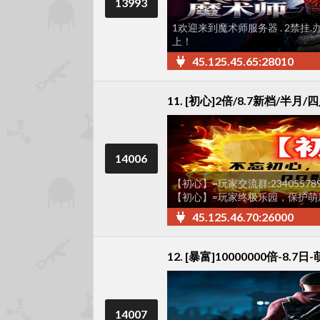
13993
1欢迎来到魔术师服务器 . 2禁挂.办
上！
45.125.45.65:28010
11. [初心]2倍/8.7新档/半月
14006
【初心】=玩家交流群:234055
【初心】=玩家终极乐园，保护萌
45.125.46.70:26000
12. [暴富]10000000倍-8.
14007