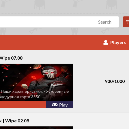
Search
Players
Wipe 07.08
900/1000
 Наши характеристики: - Ускоренные
оцедурная карта 3850 -
в команде...
Play
 | Wipe 02.08