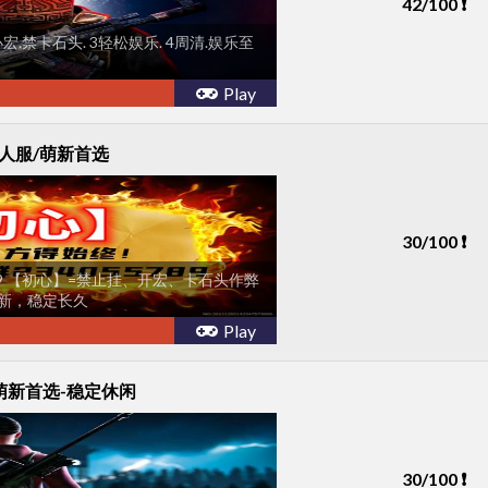
42/100 ❗
宏.禁卡石头. 3轻松娱乐. 4周清.娱乐至
Play
/四人服/萌新首选
30/100 ❗
789 【初心】=禁止挂、开宏、卡石头作弊
新，稳定长久
Play
7日-萌新首选-稳定休闲
30/100 ❗