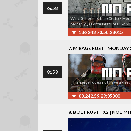
6658
Wipe Schedule: Map (Soft) - Mon
Monthly @ Force Features: 5x Mul
Stacksize Teleportation & Homes 
136.243.70.50:28015
Smelting & Recycling Tier 1 BPs
7. MIRAGE RUST | MONDAY 2
8153
This server does not have a descr
80.242.59.29:35000
8. BOLT RUST | X2 | NOLIMI