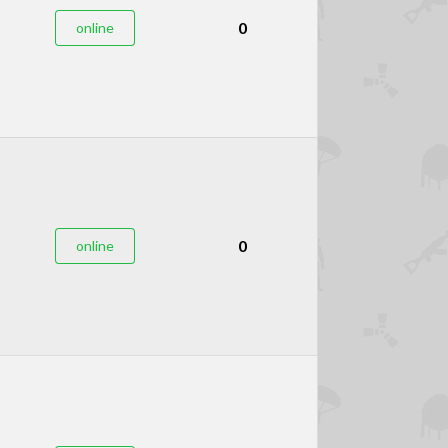
0
online
0
online