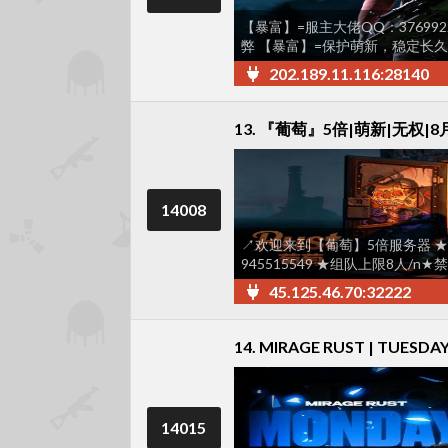
【暴富】=服主大佬QQ：37699
弊 【暴富】=保护萌新，稳定长久
202.189.11.116:28140
13. 『葡萄』5倍|萌新|无权|
14008
↗欢迎来到【葡萄】5倍服务器 ★ 玩
945515549 ★组队上限8人/n
45.125.46.70:32222
14. MIRAGE RUST | TUESDAY 
14015