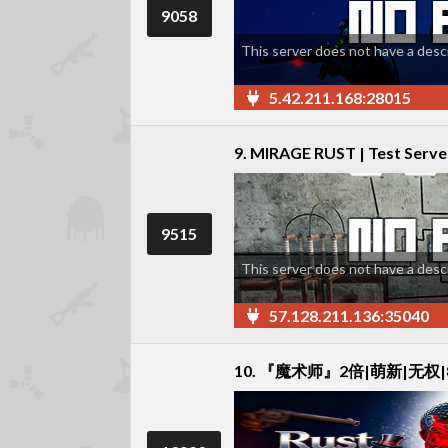
9058
This server does not have a descr
5.42.211.168:28015
9. MIRAGE RUST | Test Serve
9515
This server does not have a descr
57.128.211.136:35040
10. 『魔术师』2倍|萌新|无权