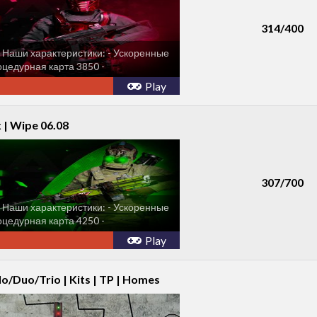
314/400
 Наши характеристики: - Ускоренные
оцедурная карта 3850 -
в команде...
Play
 | Wipe 06.08
307/700
 Наши характеристики: - Ускоренные
оцедурная карта 4250 -
в команде...
Play
olo/Duo/Trio | Kits | TP | Homes