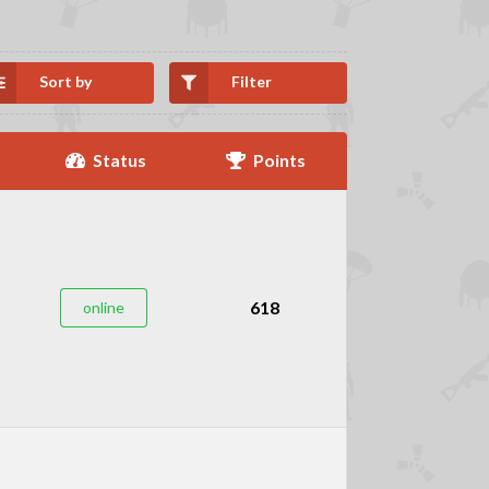
Sort by
Filter
Status
Points
618
online