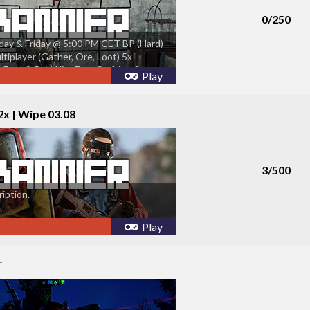
0/250
day & Friday @ 5:00 PM CET BP (Hard) -
tiplayer (Gather, Ore, Loot) 5x
Free & Paid Kits Fast Crafting &
Play
 Unlocked + Team BPs
x | Wipe 03.08
3/500
iption.
Play
T