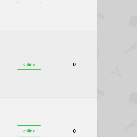
0
online
0
online