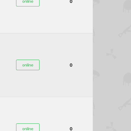
0
online
0
online
0
online