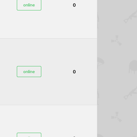
0
online
0
online