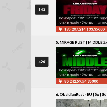
143
Посмотрел название? Отлично!
печки и крафт - Улучшенная пр
Неограниченное кол-во игроков 
185.207.214.133:35000
5. MIRAGE RUST | MIDDLE 2x
426
Посмотрел название? Отлично!
печки и крафт - Улучшенная пр
Неограниченное кол-во игроков 
80.242.59.54:35000
6. ObsidianRust - EU | 5x | S