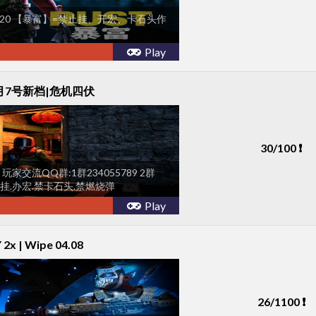
220 【暴富】=禁止挂、开宏、卡石头作
Play
8月7号新档|危机四伏
30/100 ❗
家交流QQ群:1群234055789 2群
★禁挂.办宏.禁卡石头.禁燃烧弹
Play
2x | Wipe 04.08
26/1100 ❗